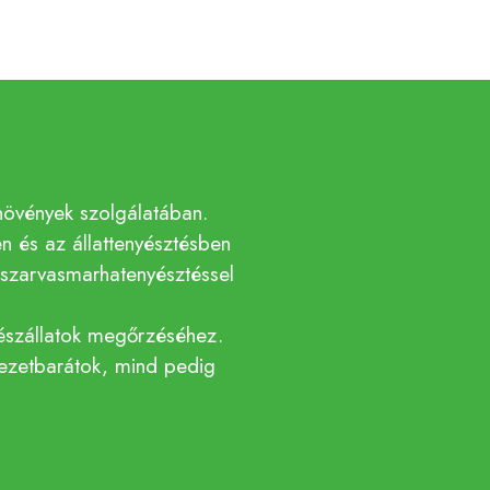
a növények szolgálatában.
 és az állattenyésztésben
 szarvasmarhatenyésztéssel
yészállatok megőrzéséhez.
ezetbarátok, mind pedig