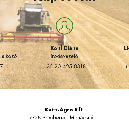
Kohl Diána
L
llalkozó
irodavezető
7
+36 20 425 0318
+
Kaitz-Agro Kft.
7728 Somberek, Mohácsi út 1.