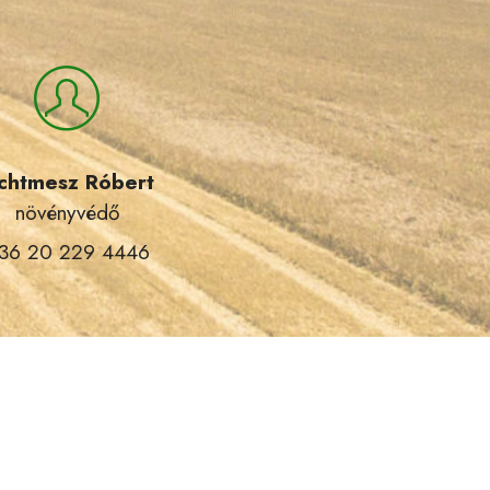
ichtmesz Róbert
növényvédő
36 20 229 4446