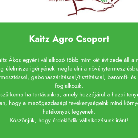
Kaitz Agro Csoport
Kaitz Ákos egyéni vállalkozó több mint két évtizede áll 
g élelmiszerigényének megfelelni a növénytermesztésben
mesztéssel, gabonaszárítással/tisztítással, baromfi- és
foglalkozik.
zürkemarha tartásunkra, amely hozzájárul a hazai ten
ban, hogy a mezőgazdasági tevékenységeink mind körny
hatékonyak legyenek.
Köszönjük, hogy érdeklődik vállalkozásunk iránt!