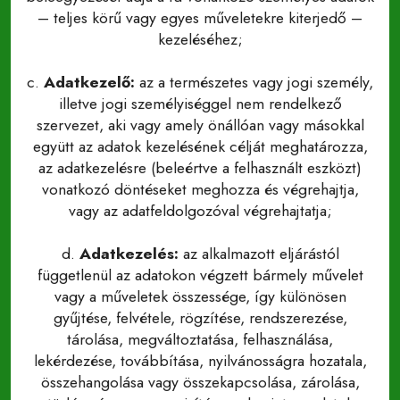
– teljes körű vagy egyes műveletekre kiterjedő –
kezeléséhez;
c.
Adatkezelő:
az a természetes vagy jogi személy,
illetve jogi személyiséggel nem rendelkező
szervezet, aki vagy amely önállóan vagy másokkal
együtt az adatok kezelésének célját meghatározza,
az adatkezelésre (beleértve a felhasznált eszközt)
vonatkozó döntéseket meghozza és végrehajtja,
vagy az adatfeldolgozóval végrehajtatja;
d.
Adatkezelés:
az alkalmazott eljárástól
függetlenül az adatokon végzett bármely művelet
vagy a műveletek összessége, így különösen
gyűjtése, felvétele, rögzítése, rendszerezése,
tárolása, megváltoztatása, felhasználása,
lekérdezése, továbbítása, nyilvánosságra hozatala,
összehangolása vagy összekapcsolása, zárolása,