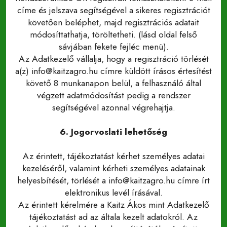
címe és jelszava segítségével a sikeres regisztrációt
követően beléphet, majd regisztrációs adatait
módosíttathatja, töröltetheti. (lásd oldal felső
sávjában fekete fejléc menü).
Az Adatkezelő vállalja, hogy a regisztráció törlését
a(z) info@kaitzagro.hu címre küldött írásos értesítést
követő 8 munkanapon belül, a felhasználó által
végzett adatmódosítást pedig a rendszer
segítségével azonnal végrehajtja.
6. Jogorvoslati lehetőség
Az érintett, tájékoztatást kérhet személyes adatai
kezeléséről, valamint kérheti személyes adatainak
helyesbítését, törlését a info@kaitzagro.hu címre írt
elektronikus levél írásával.
Az érintett kérelmére a Kaitz Ákos mint Adatkezelő
tájékoztatást ad az általa kezelt adatokról. Az