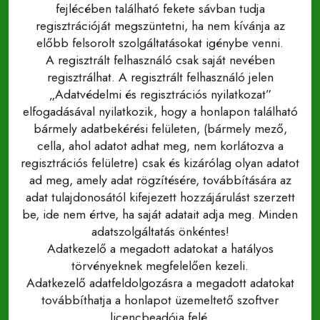
fejlécében található fekete sávban tudja
regisztrációját megszüntetni, ha nem kívánja az
előbb felsorolt szolgáltatásokat igénybe venni.
A regisztrált felhasználó csak saját nevében
regisztrálhat. A regisztrált felhasználó jelen
„Adatvédelmi és regisztrációs nyilatkozat”
elfogadásával nyilatkozik, hogy a honlapon található
bármely adatbekérési felületen, (bármely mező,
cella, ahol adatot adhat meg, nem korlátozva a
regisztrációs felületre) csak és kizárólag olyan adatot
ad meg, amely adat rögzítésére, továbbítására az
adat tulajdonosától kifejezett hozzájárulást szerzett
be, ide nem értve, ha saját adatait adja meg. Minden
adatszolgáltatás önkéntes!
Adatkezelő a megadott adatokat a hatályos
törvényeknek megfelelően kezeli.
Adatkezelő adatfeldolgozásra a megadott adatokat
továbbíthatja a honlapot üzemeltető szoftver
licencbeadója felé.