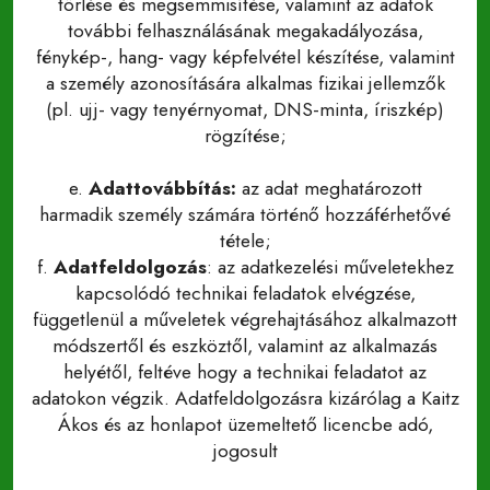
törlése és megsemmisítése, valamint az adatok
további felhasználásának megakadályozása,
fénykép-, hang- vagy képfelvétel készítése, valamint
a személy azonosítására alkalmas fizikai jellemzők
(pl. ujj- vagy tenyérnyomat, DNS-minta, íriszkép)
rögzítése;
e.
Adattovábbítás:
az adat meghatározott
harmadik személy számára történő hozzáférhetővé
tétele;
f.
Adatfeldolgozás
: az adatkezelési műveletekhez
kapcsolódó technikai feladatok elvégzése,
függetlenül a műveletek végrehajtásához alkalmazott
módszertől és eszköztől, valamint az alkalmazás
helyétől, feltéve hogy a technikai feladatot az
adatokon végzik. Adatfeldolgozásra kizárólag a Kaitz
Ákos és az honlapot üzemeltető licencbe adó,
jogosult