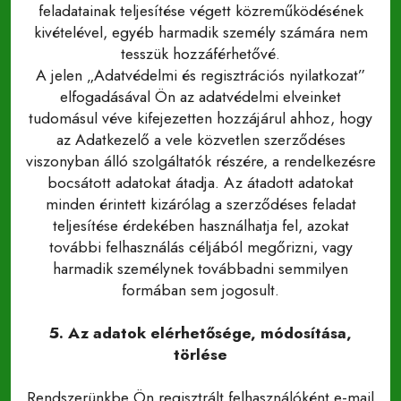
feladatainak teljesítése végett közreműködésének
kivételével, egyéb harmadik személy számára nem
tesszük hozzáférhetővé.
A jelen „Adatvédelmi és regisztrációs nyilatkozat”
elfogadásával Ön az adatvédelmi elveinket
tudomásul véve kifejezetten hozzájárul ahhoz, hogy
az Adatkezelő a vele közvetlen szerződéses
viszonyban álló szolgáltatók részére, a rendelkezésre
bocsátott adatokat átadja. Az átadott adatokat
minden érintett kizárólag a szerződéses feladat
teljesítése érdekében használhatja fel, azokat
további felhasználás céljából megőrizni, vagy
harmadik személynek továbbadni semmilyen
formában sem jogosult.
5. Az adatok elérhetősége, módosítása,
törlése
Rendszerünkbe Ön regisztrált felhasználóként e-mail