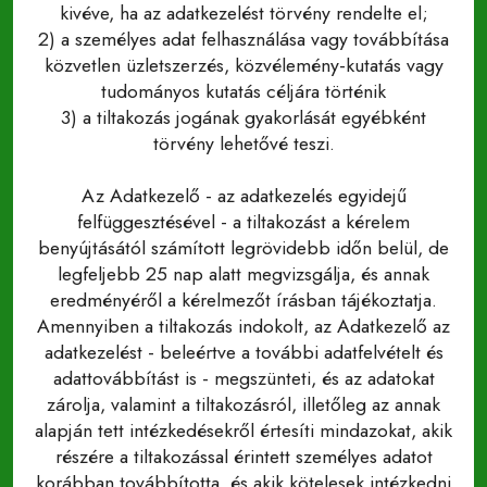
kivéve, ha az adatkezelést törvény rendelte el;
2) a személyes adat felhasználása vagy továbbítása
közvetlen üzletszerzés, közvélemény-kutatás vagy
tudományos kutatás céljára történik
3) a tiltakozás jogának gyakorlását egyébként
törvény lehetővé teszi.
Az Adatkezelő - az adatkezelés egyidejű
felfüggesztésével - a tiltakozást a kérelem
benyújtásától számított legrövidebb időn belül, de
legfeljebb 25 nap alatt megvizsgálja, és annak
eredményéről a kérelmezőt írásban tájékoztatja.
Amennyiben a tiltakozás indokolt, az Adatkezelő az
adatkezelést - beleértve a további adatfelvételt és
adattovábbítást is - megszünteti, és az adatokat
zárolja, valamint a tiltakozásról, illetőleg az annak
alapján tett intézkedésekről értesíti mindazokat, akik
részére a tiltakozással érintett személyes adatot
korábban továbbította, és akik kötelesek intézkedni