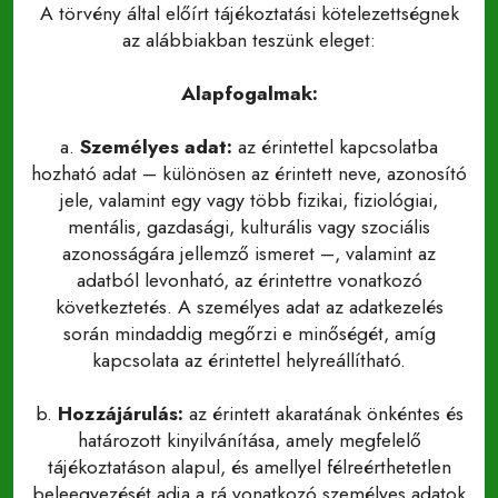
A törvény által előírt tájékoztatási kötelezettségnek
az alábbiakban teszünk eleget:
Alapfogalmak:
a.
Személyes adat:
az érintettel kapcsolatba
hozható adat – különösen az érintett neve, azonosító
jele, valamint egy vagy több fizikai, fiziológiai,
mentális, gazdasági, kulturális vagy szociális
azonosságára jellemző ismeret –, valamint az
adatból levonható, az érintettre vonatkozó
következtetés. A személyes adat az adatkezelés
során mindaddig megőrzi e minőségét, amíg
kapcsolata az érintettel helyreállítható.
b.
Hozzájárulás:
az érintett akaratának önkéntes és
határozott kinyilvánítása, amely megfelelő
tájékoztatáson alapul, és amellyel félreérthetetlen
beleegyezését adja a rá vonatkozó személyes adatok