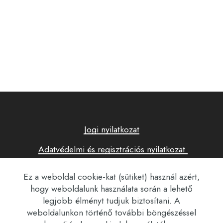
Jogi nyilatkozat
Adatvédelmi és regisztrációs nyilatkozat
Cookie-k (sütik) használata oldalunkon
Ez a weboldal cookie-kat (sütiket) használ azért,
hogy weboldalunk használata során a lehető
legjobb élményt tudjuk biztosítani. A
© 2025 Kaitz Agro Csoport internetes oldala -
weboldalunkon történő további böngészéssel
Minden jog fenntartva!