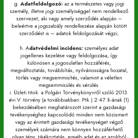
g.
Adatfeldolgozó:
az a természetes vagy jogi
személy, illetve jogi személyiséggel nem rendelkező
szervezet, aki vagy amely szerződés alapján –
beleértve a jogszabály rendelkezése alapján kötött
szerződést is – adatok feldolgozását végzi;
h. A
datvédelmi incidens:
személyes adat
jogellenes kezelése vagy feldolgozása, így
különösen a jogosulatlan hozzáférés,
megváltoztatás, továbbítás, nyilvánosságra hozatal,
törlés vagy megsemmisítés, valamint a véletlen
megsemmisülés és sérülés.
i. Üzleti titok: a Polgári Törvénykönyvről szóló 2013.
évi V. törvény (a továbbiakban: Ptk.) 2:47. §-ának (1)
bekezdésében meghatározott szerint a gazdasági
tevékenységhez kapcsolódó minden nem közismert
vagy az érintett gazdasági tevékenységet végző
személyek számára nem könnyen hozzáférhető
olyan tény, tájékoztatás, egyéb adat és az azokból